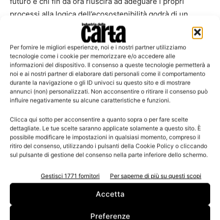
futuro e chi fin da ora riuscirà ad adeguare i propri
processi alla logica dell’ecosostenibilità godrà di un
vantaggio impareggiabile. Questa scelta è stata fatta
considerando la nostra etica ambientale e per offrire ai
Per fornire le migliori esperienze, noi e i nostri partner utilizziamo
nostri clienti finali un ulteriore servizio in più. Sempre più
tecnologie come i cookie per memorizzare e/o accedere alle
utilizzatori infatti ricercano prodotti sostenibili e a basso
informazioni del dispositivo. Il consenso a queste tecnologie permetterà a
noi e ai nostri partner di elaborare dati personali come il comportamento
impatto ambientale. Pro-Gest deve poter garantire il
durante la navigazione o gli ID univoci su questo sito e di mostrare
massimo standard ambientale dei suoi prodotti,
annunci (non) personalizzati. Non acconsentire o ritirare il consenso può
influire negativamente su alcune caratteristiche e funzioni.
mantenendo gli standard di qualità che già ci
contraddistinguono. Noi stiamo procedendo con la
Clicca qui sotto per acconsentire a quanto sopra o per fare scelte
gradualità necessaria, ma anche considerando la
dettagliate. Le tue scelte saranno applicate solamente a questo sito. È
possibile modificare le impostazioni in qualsiasi momento, compreso il
situazione di crisi economica possiamo dire che siamo
ritiro del consenso, utilizzando i pulsanti della Cookie Policy o cliccando
decisamente all’avanguardia nel settore.
sul pulsante di gestione del consenso nella parte inferiore dello schermo.
Gestisci 1771 fornitori
Per saperne di più su questi scopi
TAGS
Bruno Zago
FSC
Pefc
Pro-Gest
Accetta
Preferenze