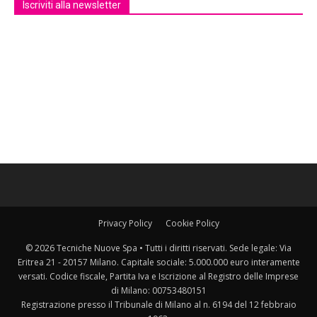
Iscriviti alla newsletter
Privacy Policy
Cookie Policy
© 2026 Tecniche Nuove Spa • Tutti i diritti riservati. Sede legale: Via
Eritrea 21 - 20157 Milano. Capitale sociale: 5.000.000 euro interamente
versati. Codice fiscale, Partita Iva e Iscrizione al Registro delle Imprese
di Milano: 00753480151
Registrazione presso il Tribunale di Milano al n. 6194 del 12 febbraio