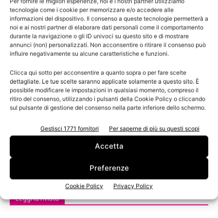
Per fornire le migliori esperienze, noi e i nostri partner utilizziamo
tecnologie come i cookie per memorizzare e/o accedere alle
informazioni del dispositivo. Il consenso a queste tecnologie permetterà a
noi e ai nostri partner di elaborare dati personali come il comportamento
durante la navigazione o gli ID univoci su questo sito e di mostrare
annunci (non) personalizzati. Non acconsentire o ritirare il consenso può
influire negativamente su alcune caratteristiche e funzioni.
Clicca qui sotto per acconsentire a quanto sopra o per fare scelte
dettagliate. Le tue scelte saranno applicate solamente a questo sito. È
possibile modificare le impostazioni in qualsiasi momento, compreso il
ritiro del consenso, utilizzando i pulsanti della Cookie Policy o cliccando
Inaugurato il nuovo stabilimento Cuboxal a
sul pulsante di gestione del consenso nella parte inferiore dello schermo.
Silea
Lo stabilimento di Silea, azienda trainante del Gruppo
Gestisci 1771 fornitori
Per saperne di più su questi scopi
trevigiano Pro-Gest guidato da Bruno Zago, ha festeggiato i
Accetta
35 anni di attività.
Preferenze
Cookie Policy
Privacy Policy
Leggi la rivista