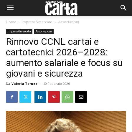
Home
Impresa&mercato
Associazioni
Impresa&mercato
Associazioni
Rinnovo CCNL cartai e
cartotecnici 2026–2028:
aumento salariale e focus su
giovani e sicurezza
Da
Valeria Teruzzi
-
10 Febbraio 2026