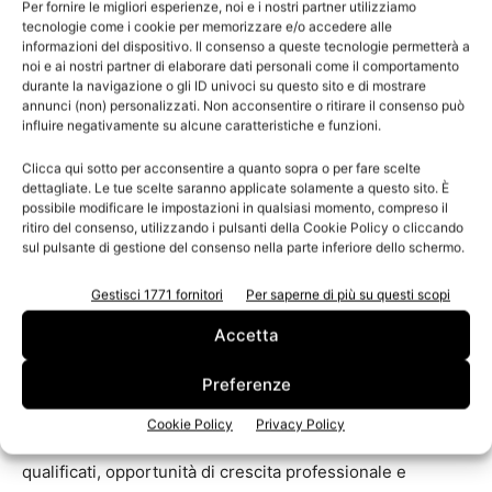
Per fornire le migliori esperienze, noi e i nostri partner utilizziamo
di un sistema di relazioni industriali solido e partecipato».
tecnologie come i cookie per memorizzare e/o accedere alle
informazioni del dispositivo. Il consenso a queste tecnologie permetterà a
noi e ai nostri partner di elaborare dati personali come il comportamento
Il rinnovo del CCNL cartai cartotecnici e grafici si
durante la navigazione o gli ID univoci su questo sito e di mostrare
inserisce infatti in un contesto di forte evoluzione
annunci (non) personalizzati. Non acconsentire o ritirare il consenso può
influire negativamente su alcune caratteristiche e funzioni.
tecnologica, organizzativa e di mercato, che richiede
strumenti contrattuali in grado di garantire competitività e
Clicca qui sotto per acconsentire a quanto sopra o per fare scelte
qualità del lavoro.
dettagliate. Le tue scelte saranno applicate solamente a questo sito. È
possibile modificare le impostazioni in qualsiasi momento, compreso il
ritiro del consenso, utilizzando i pulsanti della Cookie Policy o cliccando
Giovani, competenze e sicurezza al
sul pulsante di gestione del consenso nella parte inferiore dello schermo.
centro del nuovo CCNL
Gestisci 1771 fornitori
Per saperne di più su questi scopi
Particolare attenzione è stata dedicata all’attrattività del
Accetta
settore per le nuove generazioni. «L’accordo – ha
Preferenze
sottolineato Amelio Cecchini, capo delegazione
Assografici – è fortemente orientato a favorire l’ingresso
Cookie Policy
Privacy Policy
dei giovani nel mondo del lavoro attraverso percorsi
qualificati, opportunità di crescita professionale e