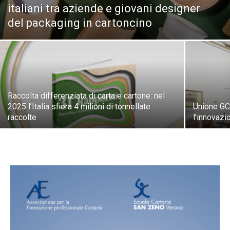
italiani tra aziende e giovani designer
del packaging in cartoncino
Raccolta differenziata di carta e cartone: nel
2025 l’Italia sfiora 4 milioni di tonnellate
Unione GC
raccolte
l’innovazi