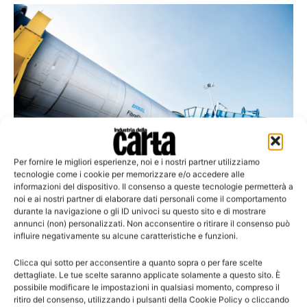
Per fornire le migliori esperienze, noi e i nostri partner utilizziamo
tecnologie come i cookie per memorizzare e/o accedere alle
informazioni del dispositivo. Il consenso a queste tecnologie permetterà a
noi e ai nostri partner di elaborare dati personali come il comportamento
Indonesia
durante la navigazione o gli ID univoci su questo sito e di mostrare
Un nuovo sistema di spappolamento a
annunci (non) personalizzati. Non acconsentire o ritirare il consenso può
influire negativamente su alcune caratteristiche e funzioni.
tamburo FibreFlow per PT Suparma
Clicca qui sotto per acconsentire a quanto sopra o per fare scelte
dettagliate. Le tue scelte saranno applicate solamente a questo sito. È
possibile modificare le impostazioni in qualsiasi momento, compreso il
ritiro del consenso, utilizzando i pulsanti della Cookie Policy o cliccando