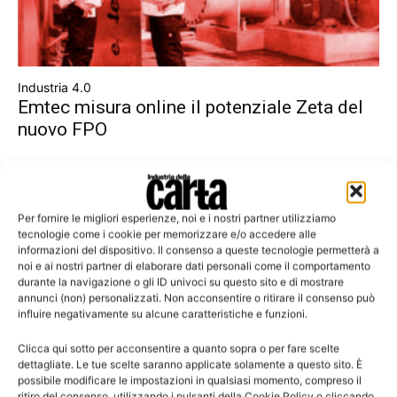
Industria 4.0
Emtec misura online il potenziale Zeta del
nuovo FPO
Per fornire le migliori esperienze, noi e i nostri partner utilizziamo
tecnologie come i cookie per memorizzare e/o accedere alle
informazioni del dispositivo. Il consenso a queste tecnologie permetterà a
noi e ai nostri partner di elaborare dati personali come il comportamento
durante la navigazione o gli ID univoci su questo sito e di mostrare
annunci (non) personalizzati. Non acconsentire o ritirare il consenso può
influire negativamente su alcune caratteristiche e funzioni.
Clicca qui sotto per acconsentire a quanto sopra o per fare scelte
dettagliate. Le tue scelte saranno applicate solamente a questo sito. È
Software
possibile modificare le impostazioni in qualsiasi momento, compreso il
CloE: il software per le aziende che
ritiro del consenso, utilizzando i pulsanti della Cookie Policy o cliccando